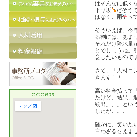
はそんなに低く
下り坂
だそう
はなく、雨
っ
そういえば、今
る割には、あま
それだけ降水量
とでしょうね。
意したいもので
さて、「人材コ
きます！！
高い料金払って
たけど、結果、
続出。。。とい
したが。。。
確かに、笑いた
言わざるをえ