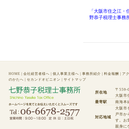
「大阪市住之江・
野恭子税理士事務
HOME
|
会社経営者様へ
|
個人事業主様へ
|
事務所紹介
|
料金報酬
|
ア
のかたへ
|
セカンドオピニオン
|
サイトマップ
〒559-
所在地
大阪市住
最寄駅
南海本
大阪市
戸市か
対応地域
す。お
親身に