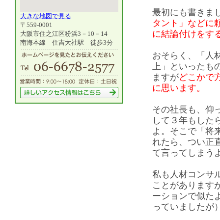
最初にも書きま
大きな地図で見る
タント」などに
〒559-0001
に結論付けをす
大阪市住之江区粉浜3－10－14
南海本線 住吉大社駅 徒歩3分
おそらく、「人
上」といったも
ますが
どこかで
に思います。
その社長も、仰
して３年もした
よ。そこで「将
れたら、つい正
て言ってしま
私も人材コンサ
ことがあります
ーションで似た
っていました