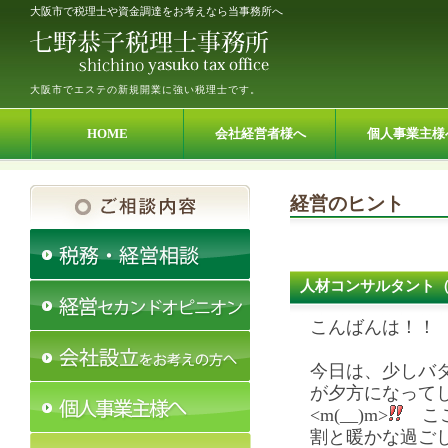
大阪市で税理士や資金調達をお考えなら当事務所へ
大阪市でエステの新規開業に強い税理士です。
HOME
会社経営者様へ
個人事業主様
経営のヒント
人材コンサルタント
こんばんは！！
今日は、少しバ
が夕方になって
<m(__)m>
ここ
割と暖かな過ご