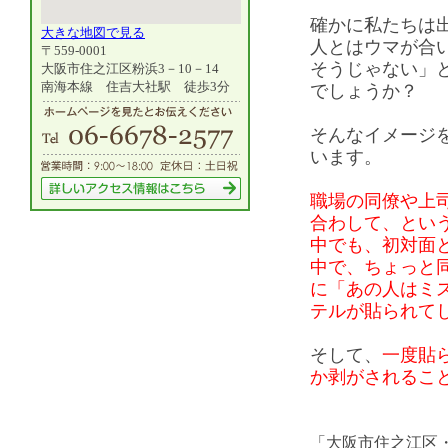
確かに私たちは
大きな地図で見る
人とはウマが合
〒559-0001
そうじゃない」
大阪市住之江区粉浜3－10－14
南海本線 住吉大社駅 徒歩3分
でしょう
そんなイメージ
います。
職場の同僚や上
合わして、とい
中でも、初対面
中で、ちょっと
に「あの人はミ
テルが貼られ
そして、
一度貼
か剥がされるこ
「大阪市住之江区