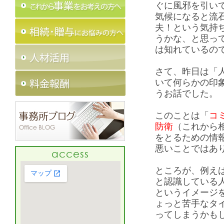
ぐに風邪を引い
気候になると流
夫！という気持
うかな、と思っ
は知れているの
さて、昨日は「
いて何らかの印
うお話でした。
このことは「
コ
防衛
（これから
をとるための情
悪いことではあ
ところが、例え
と認識している
というイメージ
ょっと苦手なタ
ってしまうか