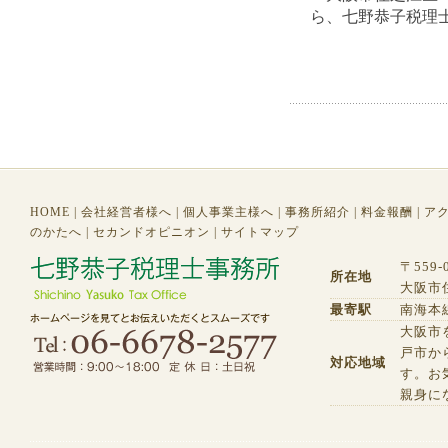
ら、七野恭子税理
HOME
|
会社経営者様へ
|
個人事業主様へ
|
事務所紹介
|
料金報酬
|
ア
のかたへ
|
セカンドオピニオン
|
サイトマップ
〒559-
所在地
大阪市住
最寄駅
南海本
大阪市
戸市か
対応地域
す。お
親身に