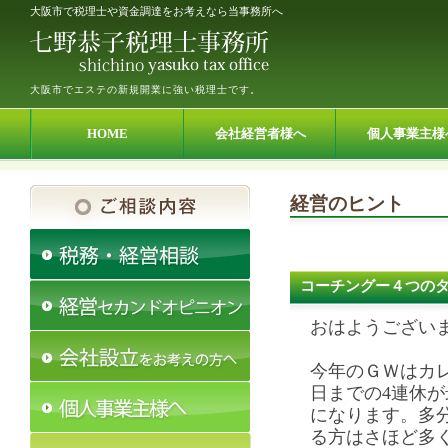
大阪市で税理士や資金調達をお考えなら当事務所へ
大阪市でエステの新規開業に強い税理士です。
HOME
会社経営者様へ
個人事業主様
経営のヒント
コーチングー４つの
おはようござい
今年のＧＷはカレ
日までの4連休
になります。多
る方はさほど多