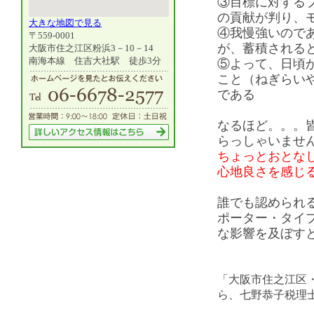
③目標に対する
の貢献が判り、
大きな地図で見る
④我慢強いので
〒559-0001
が、蓄積される
大阪市住之江区粉浜3－10－14
南海本線 住吉大社駅 徒歩3分
⑤よって、日頃
こと（ねぎらい
である
なるほど。。。
らっしゃいませ
ちょっとおとな
心地良さを感じ
誰でも認められ
ポーター・タイ
な影響を及ぼす
「大阪市住之江区
ら、七野恭子税理