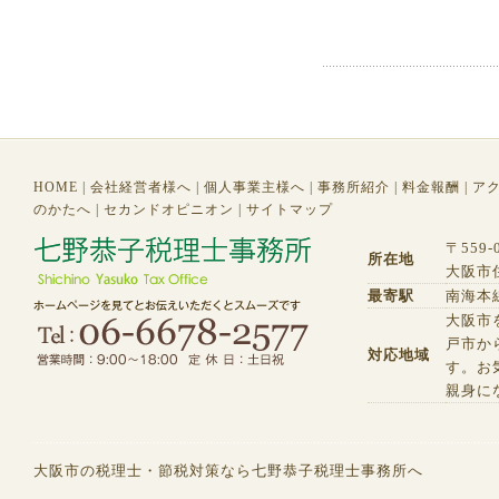
HOME
|
会社経営者様へ
|
個人事業主様へ
|
事務所紹介
|
料金報酬
|
ア
のかたへ
|
セカンドオピニオン
|
サイトマップ
〒559-
所在地
大阪市住
最寄駅
南海本
大阪市
戸市か
対応地域
す。お
親身に
大阪市の税理士・節税対策なら七野恭子税理士事務所へ