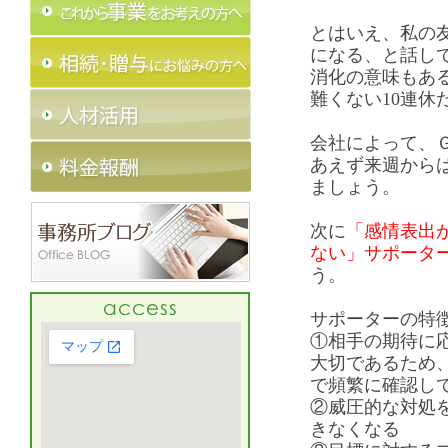
とはいえ、私の友
になる、と話し
消化の意味もあ
難くない10連休
会社によって、
あえず来週から
ましょう。
次に
「感情表出
ない」サポータ
う。
サポーターの特
①相手の期待に
大切であるため
で頻繁に確認し
②威圧的な対処
きなくなる