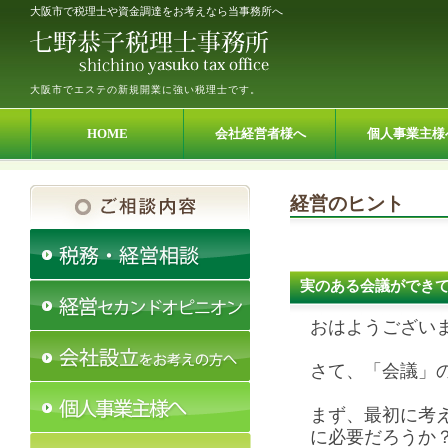
大阪市で税理士や資金調達をお考えなら当事務所へ
大阪市でエステの新規開業に強い税理士です。
HOME
会社経営者様へ
個人事業主様
経営のヒント
実のある会議ができ
おはようござい
さて、「会議」
まず、最初に考
に必要だろうか