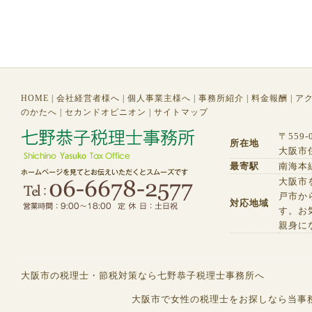
HOME
|
会社経営者様へ
|
個人事業主様へ
|
事務所紹介
|
料金報酬
|
ア
のかたへ
|
セカンドオピニオン
|
サイトマップ
〒559-
所在地
大阪市住
最寄駅
南海本
大阪市
戸市か
対応地域
す。お
親身に
大阪市の税理士・節税対策なら七野恭子税理士事務所へ
大阪市で女性の税理士をお探しなら当事務所へ (C